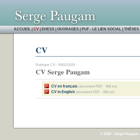
ACCUEIL
|
CV
|
EHESS
|
OUVRAGES
|
PUF - LE LIEN SOCIAL
|
THÈSES 
CV
Rubrique
CV
- 09/02/2024
CV Serge Paugam
CV en français
(document PDF - 486 ko)
CV in English
(document PDF - 486 ko)
© 2026 - Serge Paugam -