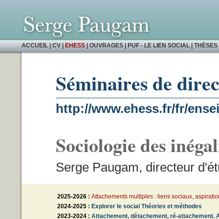
ACCUEIL
|
CV
|
EHESS
|
OUVRAGES
|
PUF - LE LIEN SOCIAL
|
THÈSES 
Séminaires de dire
http://www.ehess.fr/fr/ens
Sociologie des inégal
Serge Paugam, directeur d'é
2025-2026 :
Attachements multiples : liens sociaux, aspirat
2024-2025 :
Explorer le social Théories et méthodes
2023-2024 :
Attachement, détachement, ré-attachement. As