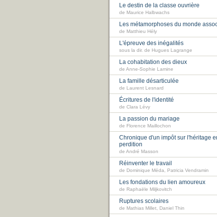
Le destin de la classe ouvrière
de Maurice Halbwachs
Les métamorphoses du monde associ
de Matthieu Hély
L'épreuve des inégalités
sous la dir. de Hugues Lagrange
La cohabitation des dieux
de Anne-Sophie Lamine
La famille désarticulée
de Laurent Lesnard
Écritures de l'identité
de Clara Lévy
La passion du mariage
de Florence Maillochon
Chronique d'un impôt sur l'héritage e
perdition
de André Masson
Réinventer le travail
de Dominique Méda, Patricia Vendramin
Les fondations du lien amoureux
de Raphaële Miljkovitch
Ruptures scolaires
de Mathias Millet, Daniel Thin