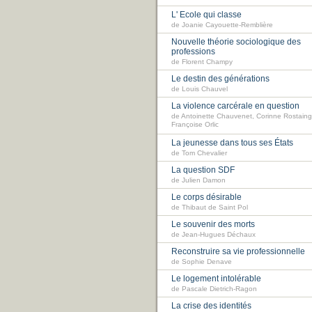
L' Ecole qui classe
de Joanie Cayouette-Remblière
Nouvelle théorie sociologique des
professions
de Florent Champy
Le destin des générations
de Louis Chauvel
La violence carcérale en question
de Antoinette Chauvenet, Corinne Rostaing
Françoise Orlic
La jeunesse dans tous ses États
de Tom Chevalier
La question SDF
de Julien Damon
Le corps désirable
de Thibaut de Saint Pol
Le souvenir des morts
de Jean-Hugues Déchaux
Reconstruire sa vie professionnelle
de Sophie Denave
Le logement intolérable
de Pascale Dietrich-Ragon
La crise des identités