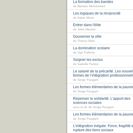
La formation des bandes
de Marwan Mohammed
Les logiques de la réciprocité
de Sylvie Morel
Entrer dans l'élite
de Jules Naudet
Gouverner la ville
de Thierry Oblet
La domination scolaire
de Ugo Palheta
Soigner les exclus
de Isabelle Parizot
Le salarié de la précarité. Les nouvel
formes de l’intégration professionnel
de Serge Paugam
Les formes élémentaires de la pauvr
de Serge Paugam
Repenser la solidarité. L'apport des
sciences sociales
sous la dir. de Serge Paugam
Les formes élémentaires de la pauvr
de Serge Paugam
L’intégration inégale. Force, fragilité 
rupture des liens sociaux