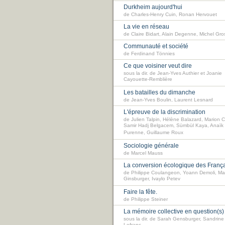
Durkheim aujourd'hui
de Charles-Henry Cuin, Ronan Hervouet
La vie en réseau
de Claire Bidart, Alain Degenne, Michel Gros
Communauté et société
de Ferdinand Tönnies
Ce que voisiner veut dire
sous la dir. de Jean-Yves Authier et Joanie
Cayouette-Remblière
Les batailles du dimanche
de Jean-Yves Boulin, Laurent Lesnard
L'épreuve de la discrimination
de Julien Talpin, Hélène Balazard, Marion C
Samir Hadj Belgacem, Sümbül Kaya, Anaïk
Purenne, Guillaume Roux
Sociologie générale
de Marcel Mauss
La conversion écologique des Franç
de Philippe Coulangeon, Yoann Demoli, Ma
Ginsburger, Ivaylo Petev
Faire la fête.
de Philippe Steiner
La mémoire collective en question(s)
sous la dir. de Sarah Gensburger, Sandrine