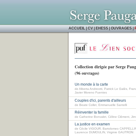
ACCUEIL
|
CV
|
EHESS
|
OUVRAGES
|
Collection dirigée par Serge Pa
(96 ouvrages)
Un monde à la carte
de Alberta Andreotti, Patrick Le Galès, Fran
Javier Moreno Fuentes
Couples d'ici, parents d'ailleurs
de Beate Collet, Emmanuelle Santelli
Réinventer la famille
de Catherine Bonvalet, Céline Clément, Ji
La justice en examen
de Cécile VIGOUR, Bartolomeo CAPPELLI
Laurence DUMOULIN, Virginie GAUTRON