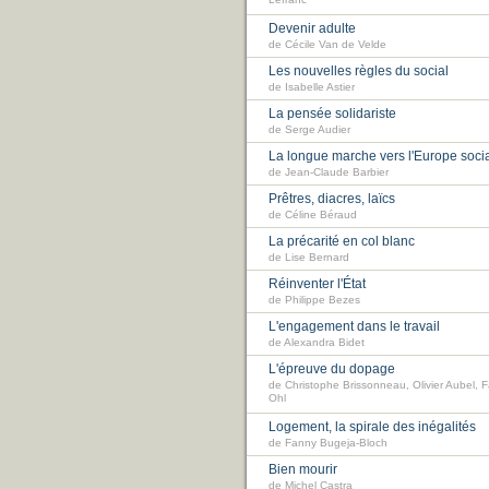
Lefranc
Devenir adulte
de Cécile Van de Velde
Les nouvelles règles du social
de Isabelle Astier
La pensée solidariste
de Serge Audier
La longue marche vers l'Europe soci
de Jean-Claude Barbier
Prêtres, diacres, laïcs
de Céline Béraud
La précarité en col blanc
de Lise Bernard
Réinventer l'État
de Philippe Bezes
L'engagement dans le travail
de Alexandra Bidet
L'épreuve du dopage
de Christophe Brissonneau, Olivier Aubel, 
Ohl
Logement, la spirale des inégalités
de Fanny Bugeja-Bloch
Bien mourir
de Michel Castra