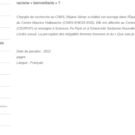
racisme « bienveillants » ?
Chargée de recherche au CNRS, Réjane Sénac a réalisé cet ouvrage dans l’Équip
du Centre Maurice Halbwachs (CNRS-EHESS-ENS). Elle est affectée au Centre 
(CEVIPOF) et enseigne à Sciences Po Paris et à l’Université Sorbonne Nouvelle – P
L’ordre sexué. La perception des inégalités femmes-hommes et du « Que sais-je ?
ale
Date de parution : 2012
pages
Langue : Français
Fabien