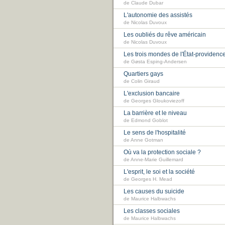
de Claude Dubar
L'autonomie des assistés
de Nicolas Duvoux
Les oubliés du rêve américain
de Nicolas Duvoux
Les trois mondes de l'État-providenc
de Gøsta Esping-Andersen
Quartiers gays
de Colin Giraud
L'exclusion bancaire
de Georges Gloukoviezoff
La barrière et le niveau
de Edmond Goblot
Le sens de l'hospitalité
de Anne Gotman
Où va la protection sociale ?
de Anne-Marie Guillemard
L'esprit, le soi et la société
de Georges H. Mead
Les causes du suicide
de Maurice Halbwachs
Les classes sociales
de Maurice Halbwachs