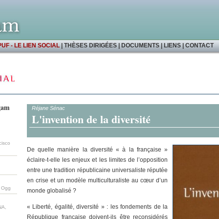
PUF - LE LIEN SOCIAL
|
THÈSES DIRIGÉES
|
DOCUMENTS
|
LIENS
|
CONTACT
ugam
Réjane Sénac
L'invention de la diversité
cisco
De quelle manière la diversité « à la française »
éclaire-t-elle les enjeux et les limites de l’opposition
entre une tradition républicaine universaliste réputée
en crise et un modèle multiculturaliste au cœur d’un
m Ogg
monde globalisé ?
« Liberté, égalité, diversité » : les fondements de la
NA,
République française doivent-ils être reconsidérés