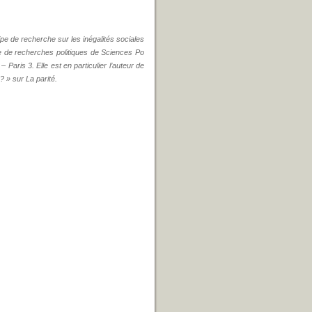
e de recherche sur les inégalités sociales
de recherches politiques de Sciences Po
aris 3. Elle est en particulier l’auteur de
 » sur La parité.