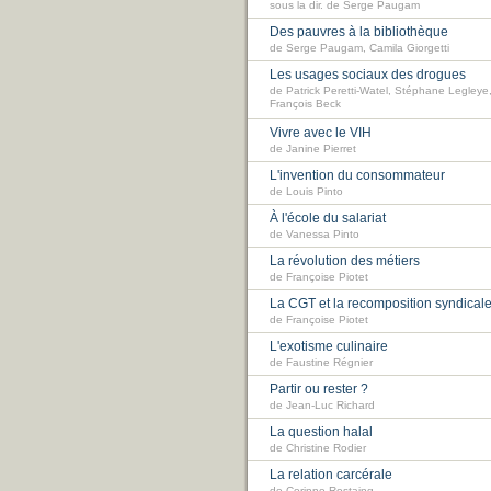
sous la dir. de Serge Paugam
Des pauvres à la bibliothèque
de Serge Paugam, Camila Giorgetti
Les usages sociaux des drogues
de Patrick Peretti-Watel, Stéphane Legleye
François Beck
Vivre avec le VIH
de Janine Pierret
L'invention du consommateur
de Louis Pinto
À l'école du salariat
de Vanessa Pinto
La révolution des métiers
de Françoise Piotet
La CGT et la recomposition syndical
de Françoise Piotet
L'exotisme culinaire
de Faustine Régnier
Partir ou rester ?
de Jean-Luc Richard
La question halal
de Christine Rodier
La relation carcérale
de Corinne Rostaing