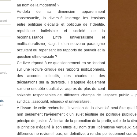
au nom de la modernité ?
Au-delà de sa dimension apparemment
consensuelle, la diversité interroge les tensions
setti
entre politique d’égalité et politique de l’identité,
république indivisible et société de la
reconnaissance. Entre universalisme et
multiculturalisme, s’agit-il d’un nouveau paradigme
occultant ou repensant les rapports de pouvoir et la
question ethno-raciale ?
Ce livre répond à ce questionnement en se fondant
sur une lecture critique des rapports institutionnels,
arrel,
des accords collectifs, des chartes et des
déclarations sur la diversité. Il s’appuie également
sur une enquête qualitative auprès de plus de cent
soixante responsables de différents champs de l’espace public – poli
ais
syndical, associatif, religieux et universitaire.
ël
À l’issue de cette recherche, l’invention de la diversité peut être quali
non seulement l’avènement d’un sujet légitime de politique publique,
principe de justice. À l’instar de la promotion de la parité, celle de la di
le principe d’égalité à son utilité au nom d’un libéralisme vertueux. Sacr
différence ne revient-il pas, en définitive, à rendre politiquement corr