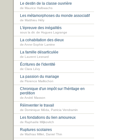
Le destin de la classe ouvrière
de Maurice Halbwachs
Les métamorphoses du monde associatif
de Matthieu Hély
L'épreuve des inégalités
sous la dir. de Hugues Lagrange
La cohabitation des dieux
de Anne-Sophie Lamine
La famille désarticulée
de Laurent Lesnard
Écritures de l'identité
de Clara Lévy
La passion du mariage
de Florence Maillochon
Chronique d'un impôt sur l'héritage en
perdition
de André Masson
Réinventer le travail
de Dominique Méda, Patricia Vendramin
Les fondations du lien amoureux
de Raphaële Miljkovitch
Ruptures scolaires
de Mathias Millet, Daniel Thin