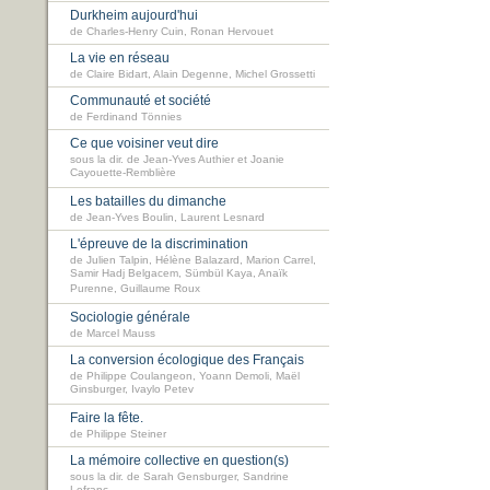
Durkheim aujourd'hui
de Charles-Henry Cuin, Ronan Hervouet
La vie en réseau
de Claire Bidart, Alain Degenne, Michel Grossetti
Communauté et société
de Ferdinand Tönnies
Ce que voisiner veut dire
sous la dir. de Jean-Yves Authier et Joanie
Cayouette-Remblière
Les batailles du dimanche
de Jean-Yves Boulin, Laurent Lesnard
L'épreuve de la discrimination
de Julien Talpin, Hélène Balazard, Marion Carrel,
Samir Hadj Belgacem, Sümbül Kaya, Anaïk
Purenne, Guillaume Roux
Sociologie générale
de Marcel Mauss
La conversion écologique des Français
de Philippe Coulangeon, Yoann Demoli, Maël
Ginsburger, Ivaylo Petev
Faire la fête.
de Philippe Steiner
La mémoire collective en question(s)
sous la dir. de Sarah Gensburger, Sandrine