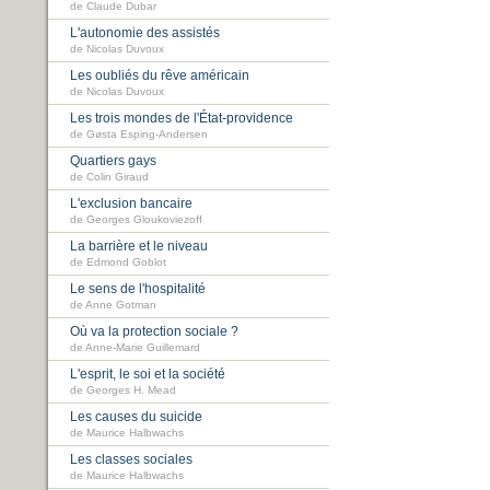
de Claude Dubar
L'autonomie des assistés
de Nicolas Duvoux
Les oubliés du rêve américain
de Nicolas Duvoux
Les trois mondes de l'État-providence
de Gøsta Esping-Andersen
Quartiers gays
de Colin Giraud
L'exclusion bancaire
de Georges Gloukoviezoff
La barrière et le niveau
de Edmond Goblot
Le sens de l'hospitalité
de Anne Gotman
Où va la protection sociale ?
de Anne-Marie Guillemard
L'esprit, le soi et la société
de Georges H. Mead
Les causes du suicide
de Maurice Halbwachs
Les classes sociales
de Maurice Halbwachs