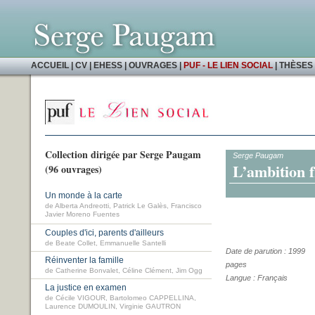
ACCUEIL
|
CV
|
EHESS
|
OUVRAGES
|
PUF - LE LIEN SOCIAL
|
THÈSES 
Collection dirigée par Serge Paugam
Serge Paugam
L’ambition f
(96 ouvrages)
Un monde à la carte
de Alberta Andreotti, Patrick Le Galès, Francisco
Javier Moreno Fuentes
Couples d'ici, parents d'ailleurs
de Beate Collet, Emmanuelle Santelli
Date de parution : 1999
Réinventer la famille
pages
de Catherine Bonvalet, Céline Clément, Jim Ogg
Langue : Français
La justice en examen
de Cécile VIGOUR, Bartolomeo CAPPELLINA,
Laurence DUMOULIN, Virginie GAUTRON