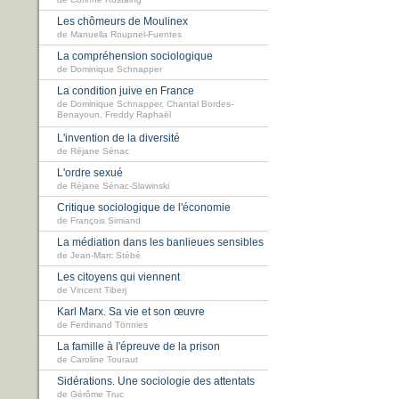
Les chômeurs de Moulinex
de Manuella Roupnel-Fuentes
La compréhension sociologique
de Dominique Schnapper
La condition juive en France
de Dominique Schnapper, Chantal Bordes-
Benayoun, Freddy Raphaël
L'invention de la diversité
de Réjane Sénac
L'ordre sexué
de Réjane Sénac-Slawinski
Critique sociologique de l'économie
de François Simiand
La médiation dans les banlieues sensibles
de Jean-Marc Stébé
Les citoyens qui viennent
de Vincent Tiberj
Karl Marx. Sa vie et son œuvre
de Ferdinand Tönnies
La famille à l'épreuve de la prison
de Caroline Touraut
Sidérations. Une sociologie des attentats
de Gérôme Truc