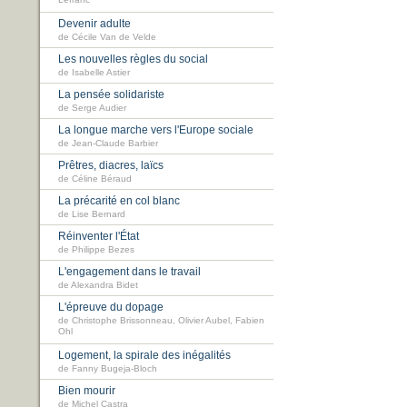
Lefranc
Devenir adulte
de Cécile Van de Velde
Les nouvelles règles du social
de Isabelle Astier
La pensée solidariste
de Serge Audier
La longue marche vers l'Europe sociale
de Jean-Claude Barbier
Prêtres, diacres, laïcs
de Céline Béraud
La précarité en col blanc
de Lise Bernard
Réinventer l'État
de Philippe Bezes
L'engagement dans le travail
de Alexandra Bidet
L'épreuve du dopage
de Christophe Brissonneau, Olivier Aubel, Fabien
Ohl
Logement, la spirale des inégalités
de Fanny Bugeja-Bloch
Bien mourir
de Michel Castra