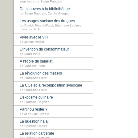
sous la dir. de Serge Paugam
Des pauvres à la bibliothèque
de Serge Paugam, Camila Giorgetti
Les usages sociaux des drogues
de Patrick Peretti-Watel, Stéphane Legleye,
François Beck
Vivre avec le VIH
de Janine Pierret
L'invention du consommateur
de Louis Pinto
À l'école du salariat
de Vanessa Pinto
La révolution des métiers
de Françoise Piotet
La CGT et la recomposition syndicale
de Françoise Piotet
L'exotisme culinaire
de Faustine Régnier
Partir ou rester ?
de Jean-Luc Richard
La question halal
de Christine Rodier
La relation carcérale
de Corinne Rostaing