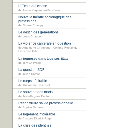
L' Ecole qui classe
de Joanie Cayouette-Remblière
Nouvelle théorie sociologique des
professions
de Florent Champy
Le destin des générations
de Louis Chauvel
La violence carcérale en question
de Antoinette Chauvenet, Corinne Rostaing,
Françoise Orlic
La jeunesse dans tous ses États
de Tom Chevalier
La question SDF
de Julien Damon
Le corps désirable
de Thibaut de Saint Pol
Le souvenir des morts
de Jean-Hugues Déchaux
Reconstruire sa vie professionnelle
de Sophie Denave
Le logement intolérable
de Pascale Dietrich-Ragon
La crise des identités