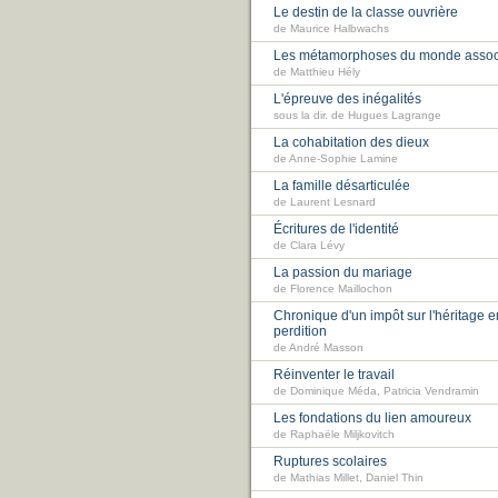
Le destin de la classe ouvrière
de Maurice Halbwachs
Les métamorphoses du monde associ
de Matthieu Hély
L'épreuve des inégalités
sous la dir. de Hugues Lagrange
La cohabitation des dieux
de Anne-Sophie Lamine
La famille désarticulée
de Laurent Lesnard
Écritures de l'identité
de Clara Lévy
La passion du mariage
de Florence Maillochon
Chronique d'un impôt sur l'héritage e
perdition
de André Masson
Réinventer le travail
de Dominique Méda, Patricia Vendramin
Les fondations du lien amoureux
de Raphaële Miljkovitch
Ruptures scolaires
de Mathias Millet, Daniel Thin