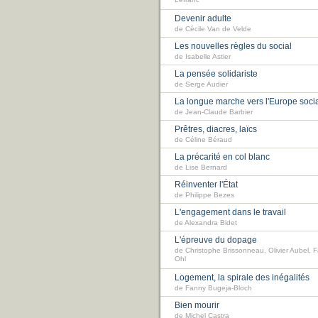
Lefranc
Devenir adulte
de Cécile Van de Velde
Les nouvelles règles du social
de Isabelle Astier
La pensée solidariste
de Serge Audier
La longue marche vers l'Europe soci
de Jean-Claude Barbier
Prêtres, diacres, laïcs
de Céline Béraud
La précarité en col blanc
de Lise Bernard
Réinventer l'État
de Philippe Bezes
L'engagement dans le travail
de Alexandra Bidet
L'épreuve du dopage
de Christophe Brissonneau, Olivier Aubel, 
Ohl
Logement, la spirale des inégalités
de Fanny Bugeja-Bloch
Bien mourir
de Michel Castra