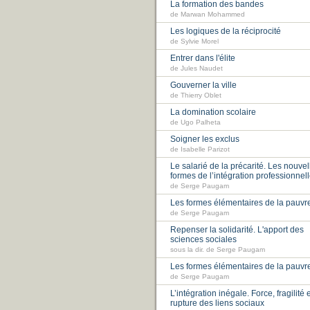
La formation des bandes
de Marwan Mohammed
Les logiques de la réciprocité
de Sylvie Morel
Entrer dans l'élite
de Jules Naudet
Gouverner la ville
de Thierry Oblet
La domination scolaire
de Ugo Palheta
Soigner les exclus
de Isabelle Parizot
Le salarié de la précarité. Les nouvel
formes de l’intégration professionnel
de Serge Paugam
Les formes élémentaires de la pauvr
de Serge Paugam
Repenser la solidarité. L'apport des
sciences sociales
sous la dir. de Serge Paugam
Les formes élémentaires de la pauvr
de Serge Paugam
L’intégration inégale. Force, fragilité 
rupture des liens sociaux