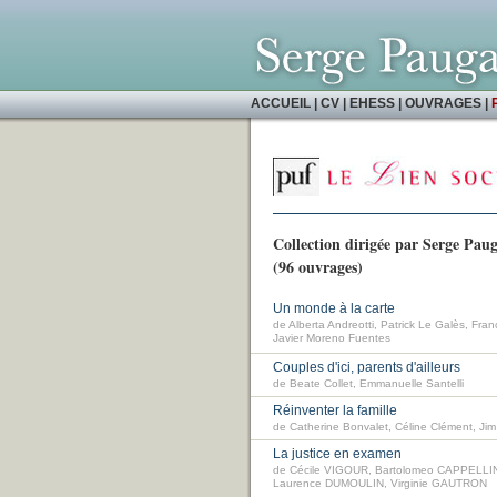
ACCUEIL
|
CV
|
EHESS
|
OUVRAGES
|
Collection dirigée par Serge Pa
(96 ouvrages)
Un monde à la carte
de Alberta Andreotti, Patrick Le Galès, Fran
Javier Moreno Fuentes
Couples d'ici, parents d'ailleurs
de Beate Collet, Emmanuelle Santelli
Réinventer la famille
de Catherine Bonvalet, Céline Clément, Ji
La justice en examen
de Cécile VIGOUR, Bartolomeo CAPPELLI
Laurence DUMOULIN, Virginie GAUTRON