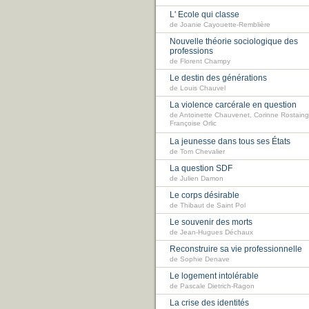
L' Ecole qui classe
de Joanie Cayouette-Remblière
Nouvelle théorie sociologique des
professions
de Florent Champy
Le destin des générations
de Louis Chauvel
La violence carcérale en question
de Antoinette Chauvenet, Corinne Rostaing
Françoise Orlic
La jeunesse dans tous ses États
de Tom Chevalier
La question SDF
de Julien Damon
Le corps désirable
de Thibaut de Saint Pol
Le souvenir des morts
de Jean-Hugues Déchaux
Reconstruire sa vie professionnelle
de Sophie Denave
Le logement intolérable
de Pascale Dietrich-Ragon
La crise des identités