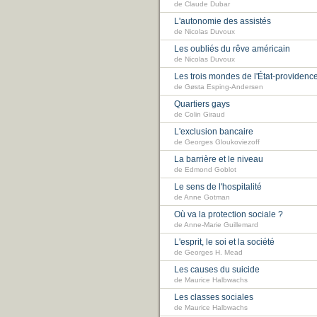
de Claude Dubar
L'autonomie des assistés
de Nicolas Duvoux
Les oubliés du rêve américain
de Nicolas Duvoux
Les trois mondes de l'État-providenc
de Gøsta Esping-Andersen
Quartiers gays
de Colin Giraud
L'exclusion bancaire
de Georges Gloukoviezoff
La barrière et le niveau
de Edmond Goblot
Le sens de l'hospitalité
de Anne Gotman
Où va la protection sociale ?
de Anne-Marie Guillemard
L'esprit, le soi et la société
de Georges H. Mead
Les causes du suicide
de Maurice Halbwachs
Les classes sociales
de Maurice Halbwachs