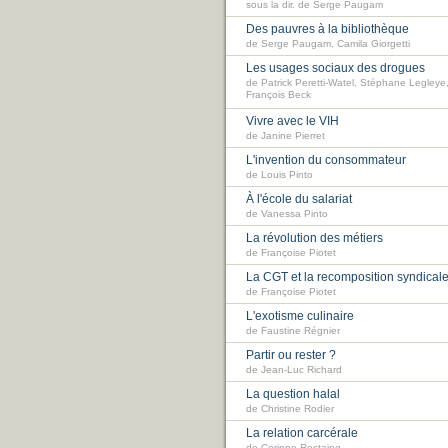
sous la dir. de Serge Paugam
Des pauvres à la bibliothèque
de Serge Paugam, Camila Giorgetti
Les usages sociaux des drogues
de Patrick Peretti-Watel, Stéphane Legleye
François Beck
Vivre avec le VIH
de Janine Pierret
L'invention du consommateur
de Louis Pinto
À l'école du salariat
de Vanessa Pinto
La révolution des métiers
de Françoise Piotet
La CGT et la recomposition syndical
de Françoise Piotet
L'exotisme culinaire
de Faustine Régnier
Partir ou rester ?
de Jean-Luc Richard
La question halal
de Christine Rodier
La relation carcérale
de Corinne Rostaing