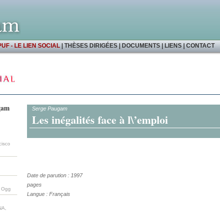
PUF - LE LIEN SOCIAL
|
THÈSES DIRIGÉES
|
DOCUMENTS
|
LIENS
|
CONTACT
ugam
Serge Paugam
Les inégalités face à l\’emploi
cisco
Date de parution : 1997
pages
m Ogg
Langue : Français
NA,