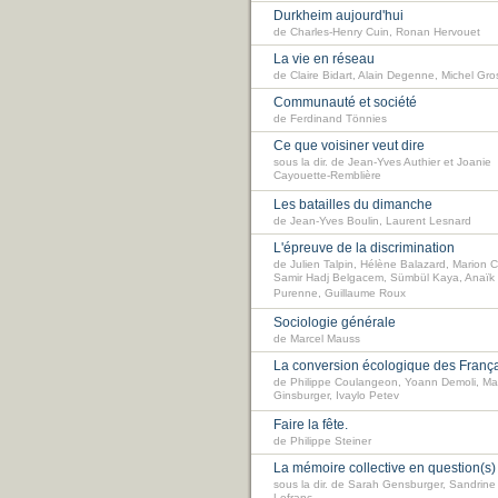
Durkheim aujourd'hui
de Charles-Henry Cuin, Ronan Hervouet
La vie en réseau
de Claire Bidart, Alain Degenne, Michel Gros
Communauté et société
de Ferdinand Tönnies
Ce que voisiner veut dire
sous la dir. de Jean-Yves Authier et Joanie
Cayouette-Remblière
Les batailles du dimanche
de Jean-Yves Boulin, Laurent Lesnard
L'épreuve de la discrimination
de Julien Talpin, Hélène Balazard, Marion C
Samir Hadj Belgacem, Sümbül Kaya, Anaïk
Purenne, Guillaume Roux
Sociologie générale
de Marcel Mauss
La conversion écologique des Franç
de Philippe Coulangeon, Yoann Demoli, Ma
Ginsburger, Ivaylo Petev
Faire la fête.
de Philippe Steiner
La mémoire collective en question(s)
sous la dir. de Sarah Gensburger, Sandrine