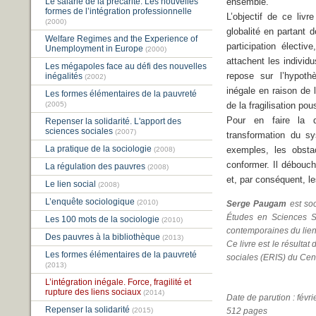
Le salarié de la précarité. Les nouvelles
ensemble.
formes de l’intégration professionnelle
L’objectif de ce livr
(2000)
globalité en partant d
Welfare Regimes and the Experience of
participation électiv
Unemployment in Europe
(2000)
attachent les individ
Les mégapoles face au défi des nouvelles
repose sur l’hypoth
inégalités
(2002)
inégale en raison de l
Les formes élémentaires de la pauvreté
(2005)
de la fragilisation po
Pour en faire la dé
Repenser la solidarité. L'apport des
sciences sociales
(2007)
transformation du sy
La pratique de la sociologie
exemples, les obsta
(2008)
conformer. Il débouch
La régulation des pauvres
(2008)
et, par conséquent, le
Le lien social
(2008)
L’enquête sociologique
(2010)
Serge Paugam
est soc
Études en Sciences Soc
Les 100 mots de la sociologie
(2010)
contemporaines du lien
Des pauvres à la bibliothèque
(2013)
Ce livre est le résultat
Les formes élémentaires de la pauvreté
sociales (ERIS) du Ce
(2013)
L’intégration inégale. Force, fragilité et
rupture des liens sociaux
(2014)
Date de parution : févr
Repenser la solidarité
(2015)
512 pages