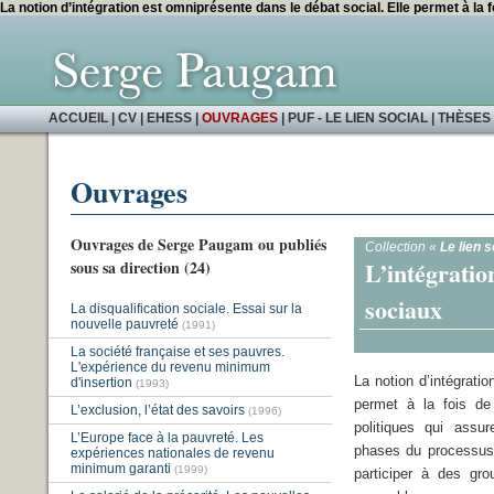
La notion d’intégration est omniprésente dans le débat social. Elle permet à la foi
ACCUEIL
|
CV
|
EHESS
|
OUVRAGES
|
PUF - LE LIEN SOCIAL
|
THÈSES 
Ouvrages
Ouvrages de Serge Paugam ou publiés
Collection «
Le lien s
L’intégration
sous sa direction (24)
sociaux
La disqualification sociale. Essai sur la
nouvelle pauvreté
(1991)
La société française et ses pauvres.
L'expérience du revenu minimum
La notion d’intégrati
d'insertion
(1993)
permet à la fois de 
L’exclusion, l’état des savoirs
(1996)
politiques qui assur
L’Europe face à la pauvreté. Les
phases du processus 
expériences nationales de revenu
minimum garanti
(1999)
participer à des gr